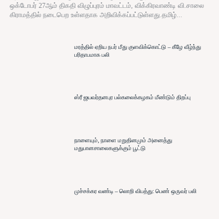
ஒக்டோபர் 27ஆம் திகதி விழுப்புரம் மாவட்டம், விக்கிரவாண்டி வி.சாலை
கிராமத்தில் நடைபெற உள்ளதாக அறிவிக்கப்பட்டுள்ளது.தமிழ்...
மரத்தில் ஏறிய நபர் மீது குளவிக்கொட்டு – கீழே வீழ்ந்து
பரிதாபமாக பலி
ஸ்ரீ ஜயவர்தனபுர பல்கலைக்கழகம் மீண்டும் திறப்பு
நாளையும், நாளை மறுதினமும் அனைத்து
மதுபானசாலைகளுக்கும் பூட்டு
முச்சக்கர வண்டி – லொறி விபத்து: பெண் ஒருவர் பலி