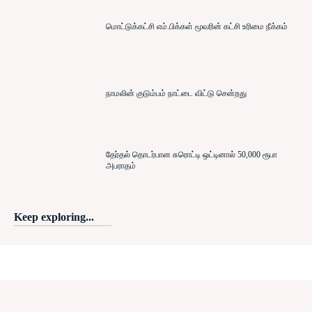
மொட்டுக்கட்சி எம்.பிக்கள் மூவரின் கட்சி உரிமை நீக்கம்
நாமலின் குடும்பம் நாட்டை விட்டு சென்றது
தேர்தல் தொடர்பான சுரொட்டி ஒட்டினால் 50,000 ரூபா
அபராதம்
Keep exploring...